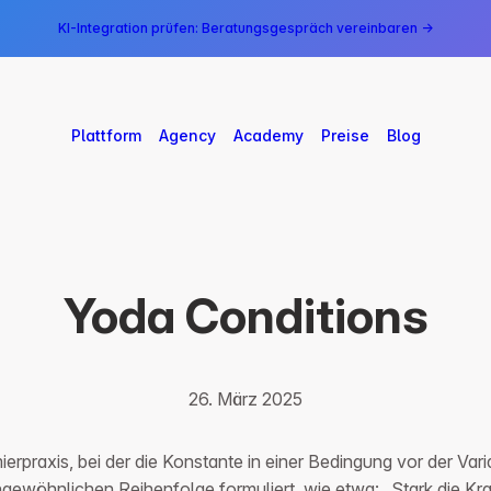
KI-Integration prüfen: Beratungsgespräch vereinbaren →
Plattform
Agency
Academy
Preise
Blog
Yoda Conditions
26. März 2025
raxis, bei der die Konstante in einer Bedingung vor der Variab
ngewöhnlichen Reihenfolge formuliert, wie etwa: „Stark die Kra