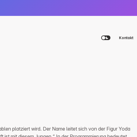
Kontakt
Plattform
Agency
Academy
Beratungsgespräch vereinbaren
Beratungsgespräch vereinbaren
Beratungsgespräch vereinbaren
Login
len platziert wird. Der Name leitet sich von der Figur Yoda
ft ist mit diesem Jungen.“ In der Programmierung bedeutet