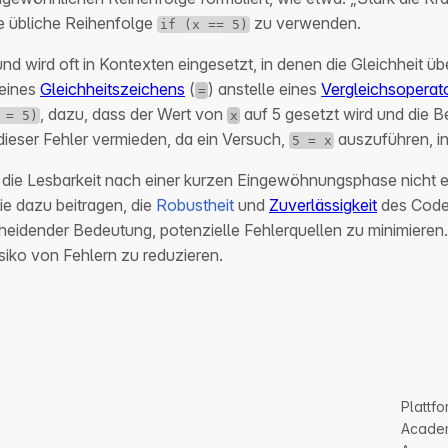
ie übliche Reihenfolge
zu verwenden.
if (x == 5)
nd wird oft in Kontexten eingesetzt, in denen die Gleichheit ü
 eines
Gleichheitszeichens
(
) anstelle eines
Vergleichsoperat
=
, dazu, dass der Wert von
auf 5 gesetzt wird und die Be
 = 5)
x
 dieser Fehler vermieden, da ein Versuch,
auszuführen, in
5 = x
 die Lesbarkeit nach einer kurzen Eingewöhnungsphase nicht 
ie dazu beitragen, die
Robustheit
und
Zuverlässigkeit
des Codes
scheidender Bedeutung, potenzielle Fehlerquellen zu minimieren
iko von Fehlern zu reduzieren.
Plattfo
Acade