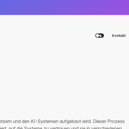
Kontakt
Plattform
Agency
Academy
Beratungsgespräch vereinbaren
Beratungsgespräch vereinbaren
Beratungsgespräch vereinbaren
Login
utzern und den KI-Systemen aufgebaut wird. Dieser Prozess
ert, auf die Systeme zu vertrauen und sie in verschiedenen