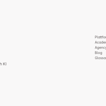
Plattfo
Acade
Agenc
Blog
Glossa
h KI