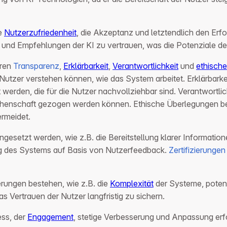
ie
Nutzerzufriedenheit
, die Akzeptanz und letztendlich den Erf
en und Empfehlungen der KI zu vertrauen, was die Potenziale d
ören
Transparenz
,
Erklärbarkeit
,
Verantwortlichkeit
und
ethisch
tzer verstehen können, wie das System arbeitet. Erklärbarkeit
 werden, die für die Nutzer nachvollziehbar sind. Verantwortli
henschaft gezogen werden können. Ethische Überlegungen bez
ermeidet.
setzt werden, wie z.B. die Bereitstellung klarer Informatione
ng des Systems auf Basis von Nutzerfeedback.
Zertifizierungen
erungen bestehen, wie z.B. die
Komplexität
der Systeme, potenz
 Vertrauen der Nutzer langfristig zu sichern.
ess, der
Engagement
, stetige Verbesserung und Anpassung erf