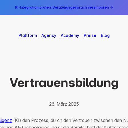
KI-Integration prüfen: Beratungsgespräch vereinbaren →
Plattform
Agency
Academy
Preise
Blog
Vertrauensbildung
26. März 2025
ligenz
(KI) den Prozess, durch den Vertrauen zwischen den N
 von KI-Technologien, da er die Bereitschaft der Nutzer steig