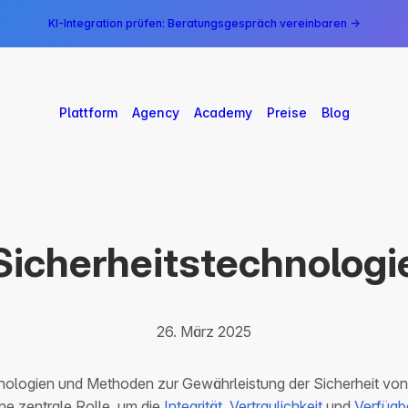
KI-Integration prüfen: Beratungsgespräch vereinbaren →
Plattform
Agency
Academy
Preise
Blog
Sicherheitstechnologi
26. März 2025
hnologien und Methoden zur Gewährleistung der Sicherheit von
ine zentrale Rolle, um die
Integrität
,
Vertraulichkeit
und
Verfügb