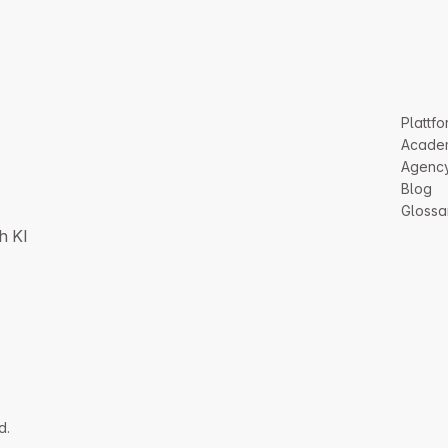
Plattfo
Acade
Agenc
Blog
Glossa
h KI
d.