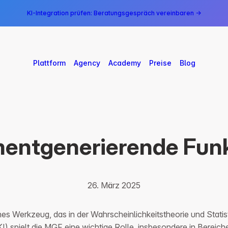
KI-Integration prüfen: Beratungsgespräch vereinbaren →
Plattform
Agency
Academy
Preise
Blog
entgenerierende Funk
26. März 2025
 Werkzeug, das in der Wahrscheinlichkeitstheorie und Statist
 (KI) spielt die MGF eine wichtige Rolle, insbesondere in Bere