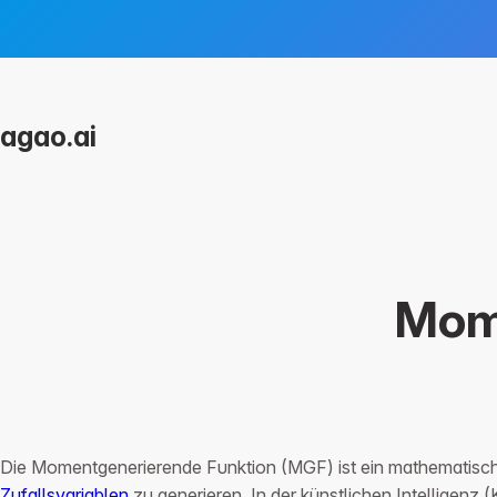
agao.ai
Services
Für Unternehmen
Overview
Integrationen
Prompts
Workflows
Prozess
LMS
Wissensmanagement
Mom
FAQ
FAQ
Tools & Integrationen
FAQ
Die Momentgenerierende Funktion (MGF) ist ein mathematisches
Zufallsvariablen
zu generieren. In der künstlichen Intelligenz