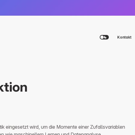
Kontakt
Plattform
Agency
Academy
tion
Beratungsgespräch vereinbaren
Beratungsgespräch vereinbaren
Beratungsgespräch vereinbaren
Login
ik eingesetzt wird, um die Momente einer Zufallsvariablen
ichen wie maschinellem Lernen und Datenanalyse.