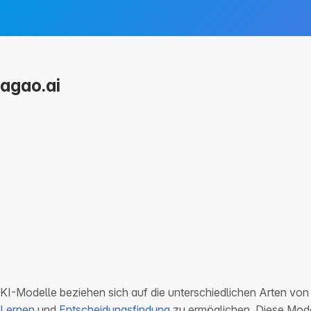
agao.ai
Services
Für Unternehmen
Overview
Integrationen
Prompts
Workflows
Prozess
LMS
Wissensmanagement
FAQ
FAQ
Tools & Integrationen
FAQ
KI-Modelle beziehen sich auf die unterschiedlichen Arten von
Lernen
und
Entscheidungsfindung
zu ermöglichen. Diese Mode