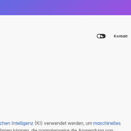
Kontakt
Plattform
Agency
Academy
Beratungsgespräch vereinbaren
Beratungsgespräch vereinbaren
Beratungsgespräch vereinbaren
Login
chen Intelligenz
(KI) verwendet werden, um
maschinelles
nehmen können, die normalerweise die Anwendung von