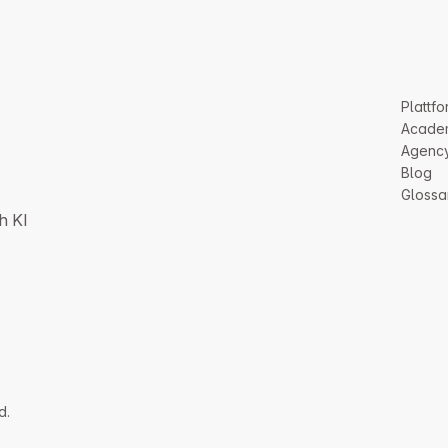
Plattfo
Acade
Agenc
Blog
Glossa
h KI
d.