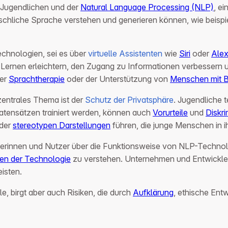
n Jugendlichen und der
Natural Language Processing (NLP)
, e
nschliche Sprache verstehen und generieren können, wie beisp
Technologien, sei es über
virtuelle Assistenten
wie
Siri
oder
Ale
das Lernen erleichtern, den Zugang zu Informationen verbesse
der
Sprachtherapie
oder der Unterstützung von
Menschen mit 
 zentrales Thema ist der
Schutz der Privatsphäre
. Jugendliche te
tensätzen trainiert werden, können auch
Vorurteile
und
Diskri
der
stereotypen Darstellungen
führen, die junge Menschen in i
utzerinnen und Nutzer über die Funktionsweise von NLP-Technol
en der Technologie
zu verstehen. Unternehmen und Entwickler
isten.
 birgt aber auch Risiken, die durch
Aufklärung
, ethische Ent