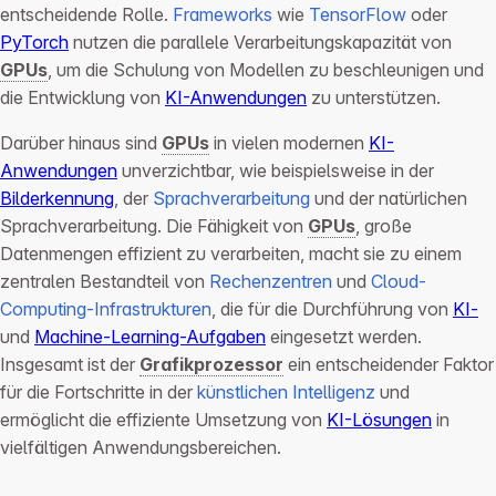
entscheidende Rolle.
Frameworks
wie
TensorFlow
oder
PyTorch
nutzen die parallele Verarbeitungskapazität von
GPUs
, um die Schulung von Modellen zu beschleunigen und
die Entwicklung von
KI-Anwendungen
zu unterstützen.
Darüber hinaus sind
GPUs
in vielen modernen
KI-
Anwendungen
unverzichtbar, wie beispielsweise in der
Bilderkennung
, der
Sprachverarbeitung
und der natürlichen
Sprachverarbeitung. Die Fähigkeit von
GPUs
, große
Datenmengen effizient zu verarbeiten, macht sie zu einem
zentralen Bestandteil von
Rechenzentren
und
Cloud-
Computing-Infrastrukturen
, die für die Durchführung von
KI-
und
Machine-Learning-Aufgaben
eingesetzt werden.
Insgesamt ist der
Grafikprozessor
ein entscheidender Faktor
für die Fortschritte in der
künstlichen Intelligenz
und
ermöglicht die effiziente Umsetzung von
KI-Lösungen
in
vielfältigen Anwendungsbereichen.