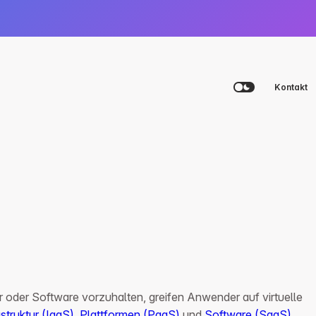
Kontakt
Plattform
Agency
Academy
Beratungsgespräch vereinbaren
Beratungsgespräch vereinbaren
Beratungsgespräch vereinbaren
Login
 oder Software vorzuhalten, greifen Anwender auf virtuelle
astruktur (IaaS)
,
Plattformen (PaaS)
und
Software (SaaS)
.