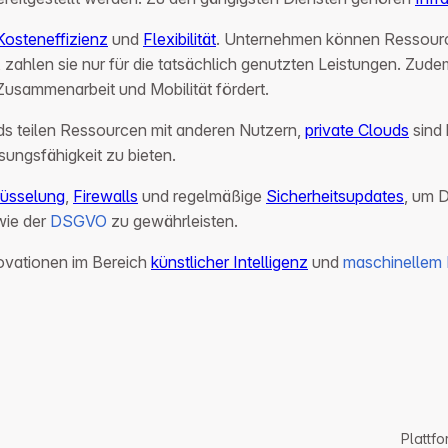
Kosteneffizienz
und
Flexibilität
. Unternehmen können Ressource
n, zahlen sie nur für die tatsächlich genutzten Leistungen. Zu
usammenarbeit und Mobilität fördert.
uds teilen Ressourcen mit anderen Nutzern,
private Clouds
sind 
ungsfähigkeit zu bieten.
lüsselung
,
Firewalls
und regelmäßige
Sicherheitsupdates
, um D
ie der
DSGVO
zu gewährleisten.
novationen im Bereich
künstlicher Intelligenz
und
maschinellem 
Plattfo