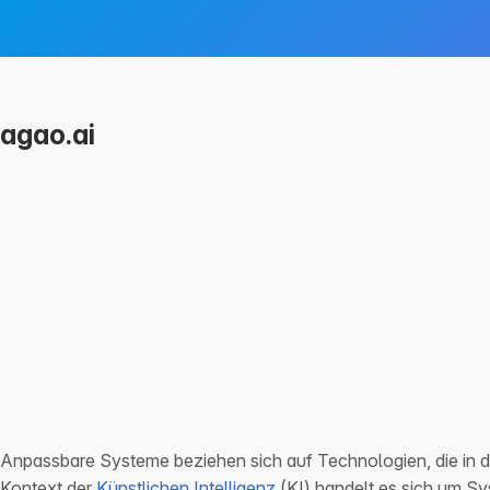
agao.ai
Services
Für Unternehmen
Overview
Integrationen
Prompts
Workflows
Prozess
LMS
Wissensmanagement
FAQ
FAQ
Tools & Integrationen
FAQ
Anpassbare Systeme beziehen sich auf Technologien, die in d
Kontext der
Künstlichen Intelligenz
(KI) handelt es sich um Sy