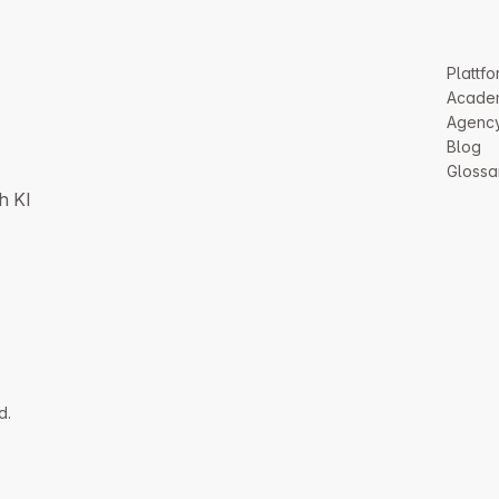
Plattfo
Acade
Agenc
Blog
Glossa
h KI
d.