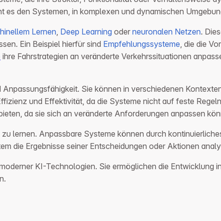
ht es den Systemen, in komplexen und dynamischen Umgebunge
hinellem Lernen
,
Deep Learning
oder
neuronalen Netzen
. Die
en. Ein Beispiel hierfür sind
Empfehlungssysteme
, die die V
e
ihre Fahrstrategien an veränderte Verkehrssituationen anpass
 und Anpassungsfähigkeit. Sie können in verschiedenen Kontext
izienz und Effektivität, da die Systeme nicht auf feste Regel
bieten, da sie sich an veränderte Anforderungen anpassen kön
en zu lernen. Anpassbare Systeme können durch kontinuierliches
System die Ergebnisse seiner Entscheidungen oder Aktionen an
derner KI-Technologien. Sie ermöglichen die Entwicklung intell
n.