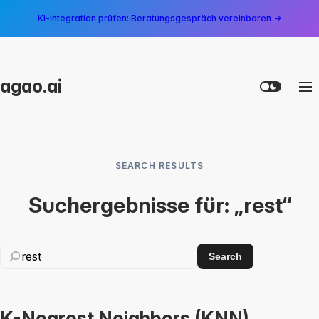
KI-Integration prüfen: Beratungsgespräch vereinbaren →
agao.ai
SEARCH RESULTS
Suchergebnisse für: „rest“
Search
K-Nearest Neighbors (KNN)